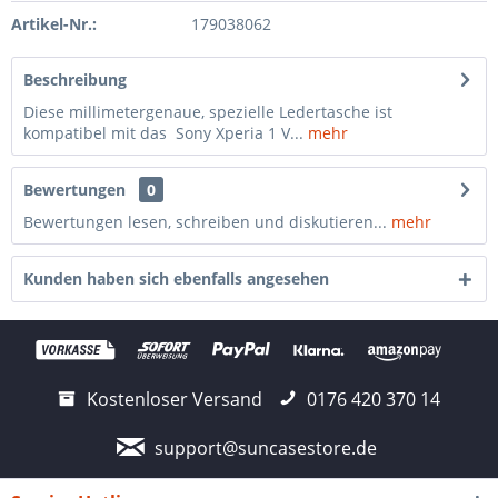
Artikel-Nr.:
179038062
Beschreibung
Diese millimetergenaue, spezielle Ledertasche ist
kompatibel mit das Sony Xperia 1 V...
mehr
Bewertungen
0
Bewertungen lesen, schreiben und diskutieren...
mehr
Kunden haben sich ebenfalls angesehen
Kostenloser Versand
0176 420 370 14
support@suncasestore.de