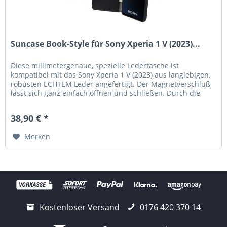
Suncase Book-Style für Sony Xperia 1 V (2023)...
Diese millimetergenaue, spezielle Ledertasche ist
kompatibel mit das Sony Xperia 1 V (2023) aus langlebigen,
robusten ECHTEM Leder angefertigt. Der Magnetverschluß
lässt sich ganz einfach öffnen und schließen. Durch die
Verwendung einer...
38,90 € *
Merken
Kostenloser Versand
0176 420 370 14