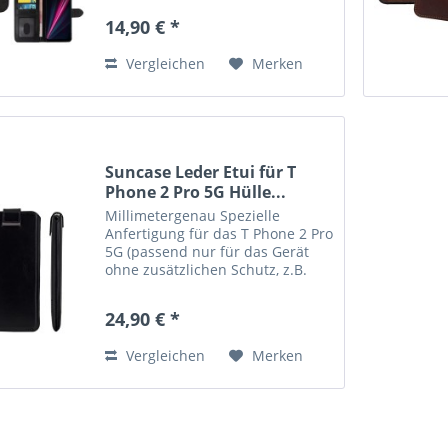
bruchfesten Silikon Innen-Schale,
14,90 € *
werden Sie nie wieder Ärger mit
porösen, brüchigen oder...
Vergleichen
Merken
Suncase Leder Etui für T
Phone 2 Pro 5G Hülle...
Millimetergenau Spezielle
Anfertigung für das T Phone 2 Pro
5G (passend nur für das Gerät
ohne zusätzlichen Schutz, z.B.
Bumper o. Silikon) Echtes Leder,
handverarbeitete Nähte und
24,90 € *
kräftige Farben verleihen der
Tasche eine lange...
Vergleichen
Merken