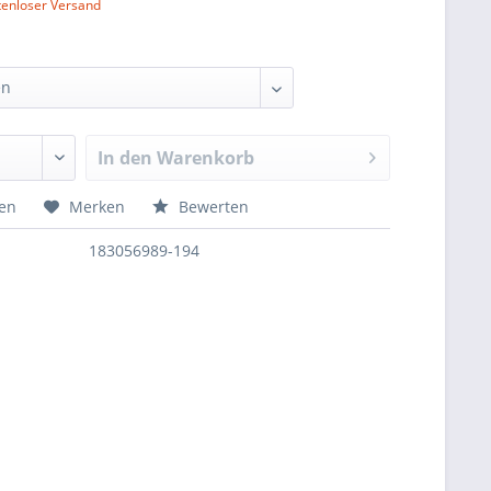
tenloser Versand
In den
Warenkorb
hen
Merken
Bewerten
183056989-194