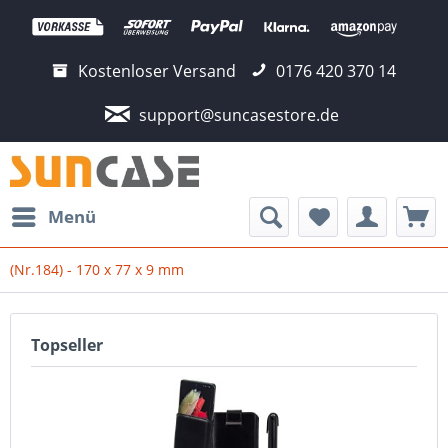
Kostenloser Versand
0176 420 370 14
support@suncasestore.de
Menü
(Nr.184) - 170 x 77 x 9 mm
Topseller