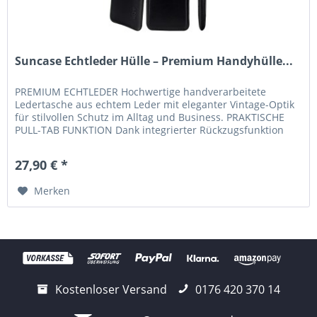
Suncase Echtleder Hülle – Premium Handyhülle...
PREMIUM ECHTLEDER Hochwertige handverarbeitete
Ledertasche aus echtem Leder mit eleganter Vintage-Optik
für stilvollen Schutz im Alltag und Business. PRAKTISCHE
PULL-TAB FUNKTION Dank integrierter Rückzugsfunktion
lässt sich Ihr...
27,90 € *
Merken
Kostenloser Versand
0176 420 370 14