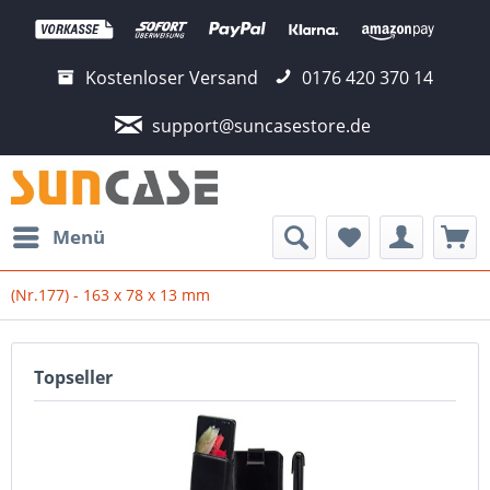
Kostenloser Versand
0176 420 370 14
support@suncasestore.de
Menü
(Nr.177) - 163 x 78 x 13 mm
Topseller