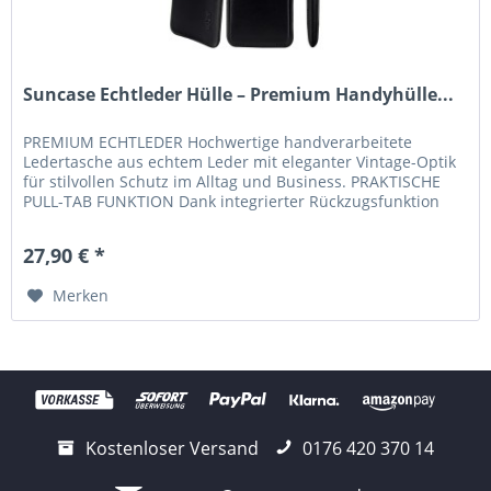
Suncase Echtleder Hülle – Premium Handyhülle...
PREMIUM ECHTLEDER Hochwertige handverarbeitete
Ledertasche aus echtem Leder mit eleganter Vintage-Optik
für stilvollen Schutz im Alltag und Business. PRAKTISCHE
PULL-TAB FUNKTION Dank integrierter Rückzugsfunktion
lässt sich Ihr...
27,90 € *
Merken
Kostenloser Versand
0176 420 370 14