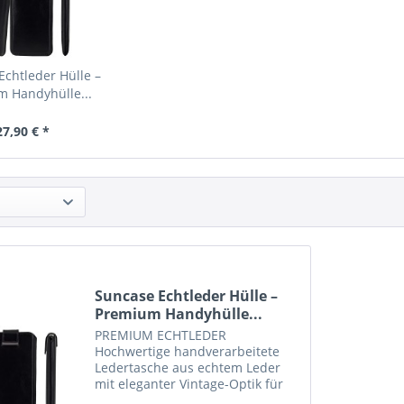
Echtleder Hülle –
 Handyhülle...
27,90 € *
Suncase Echtleder Hülle –
Premium Handyhülle...
PREMIUM ECHTLEDER
Hochwertige handverarbeitete
Ledertasche aus echtem Leder
mit eleganter Vintage-Optik für
stilvollen Schutz im Alltag und