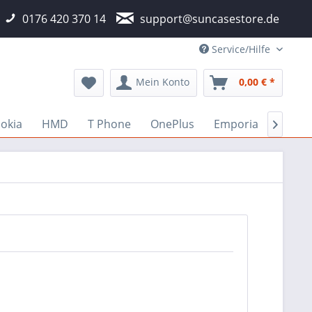
0176 420 370 14
support@suncasestore.de
Service/Hilfe
Mein Konto
0,00 € *
okia
HMD
T Phone
OnePlus
Emporia
Fairp
