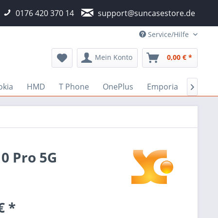
0176 420 370 14
support@suncasestore.de
Service/Hilfe
Mein Konto
0,00 € *
okia
HMD
T Phone
OnePlus
Emporia
Fairph

10 Pro 5G
€ *