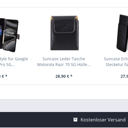
yle für Google
Suncase Leder Tasche
Suncase Ech
Pro 5G...
Motorola Razr 70 5G Hülle...
Stecketui f
 € *
28,90 € *
27,
Kostenloser Versand