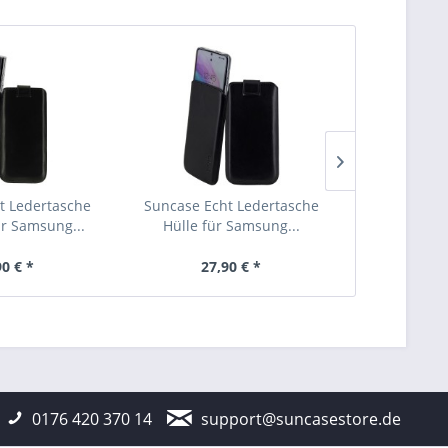
t Ledertasche
Suncase Echt Ledertasche
Suncase Ech
ür Samsung...
Hülle für Samsung...
Samsung 
90 € *
27,90 € *
27
0176 420 370 14
support@suncasestore.de