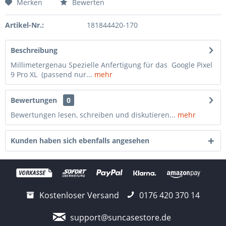
Merken
Bewerten
Artikel-Nr.:
181844420-170
Beschreibung
Millimetergenau Spezielle Anfertigung für das Google Pixel
9 Pro XL (passend nur...
mehr
Bewertungen
0
Bewertungen lesen, schreiben und diskutieren...
mehr
Kunden haben sich ebenfalls angesehen
Kostenloser Versand
0176 420 370 14
support@suncasestore.de