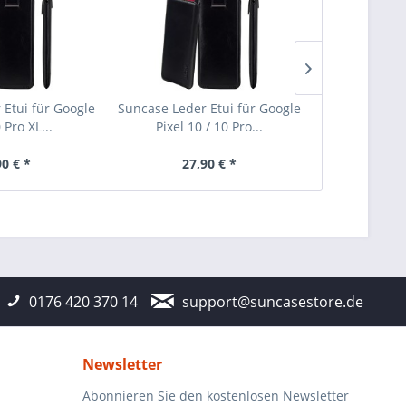
 Etui für Google
Suncase Leder Etui für Google
Suncase Ec
 Pro XL...
Pixel 10 / 10 Pro...
Stecketui
90 € *
27,90 € *
27
0176 420 370 14
support@suncasestore.de
Newsletter
Abonnieren Sie den kostenlosen Newsletter