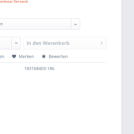
tenloser Versand
In den
Warenkorb
hen
Merken
Bewerten
183168403-186