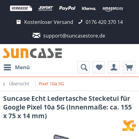
Kostenloser Versand
0176 420 370 14
support@suncasestore.de
Menü
Übersicht
Pixel 10a 5G
Suncase Echt Ledertasche Stecketui für
Google Pixel 10a 5G (Innenmaße: ca. 155
x 75 x 14 mm)