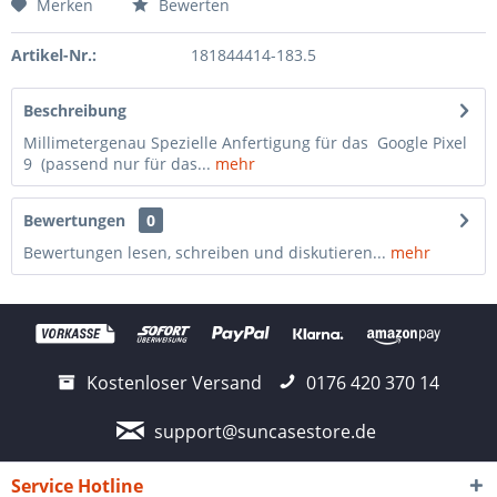
Merken
Bewerten
Artikel-Nr.:
181844414-183.5
Beschreibung
Millimetergenau Spezielle Anfertigung für das Google Pixel
9 (passend nur für das...
mehr
Bewertungen
0
Bewertungen lesen, schreiben und diskutieren...
mehr
Kostenloser Versand
0176 420 370 14
support@suncasestore.de
Service Hotline