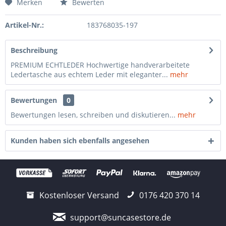
Merken
Bewerten
Artikel-Nr.:
183768035-197
Beschreibung
PREMIUM ECHTLEDER Hochwertige handverarbeitete
Ledertasche aus echtem Leder mit eleganter...
mehr
Bewertungen
0
Bewertungen lesen, schreiben und diskutieren...
mehr
Kunden haben sich ebenfalls angesehen
Kostenloser Versand
0176 420 370 14
support@suncasestore.de