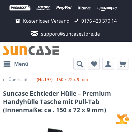
Kostenloser Versand
0176 420 370 14
support@suncasestore.de
Menü
Übersicht
(Nr.197) - 150 x 72 x 9 mm
Suncase Echtleder Hülle – Premium
Handyhülle Tasche mit Pull-Tab
(Innenmaße: ca . 150 x 72 x 9 mm)