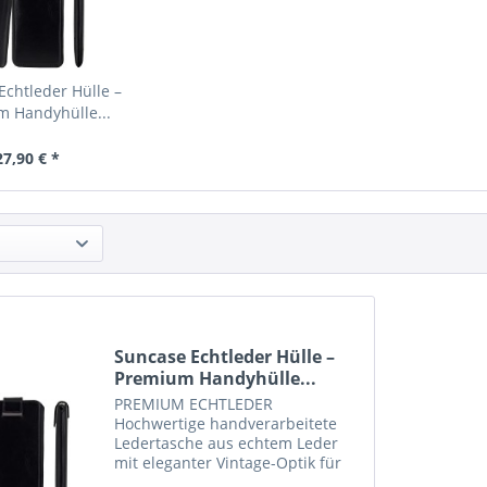
Echtleder Hülle –
 Handyhülle...
27,90 € *
Suncase Echtleder Hülle –
Premium Handyhülle...
PREMIUM ECHTLEDER
Hochwertige handverarbeitete
Ledertasche aus echtem Leder
mit eleganter Vintage-Optik für
stilvollen Schutz im Alltag und