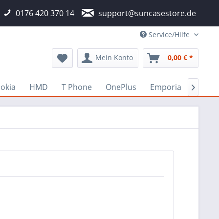
0176 420 370 14
support@suncasestore.de
Service/Hilfe
Mein Konto
0,00 € *
okia
HMD
T Phone
OnePlus
Emporia
Fairp
