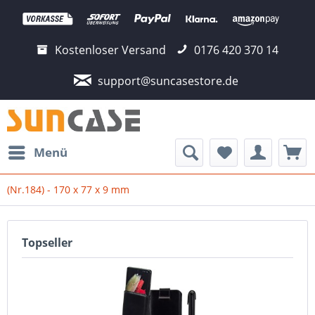
Kostenloser Versand
0176 420 370 14
support@suncasestore.de
Menü
(Nr.184) - 170 x 77 x 9 mm
Topseller