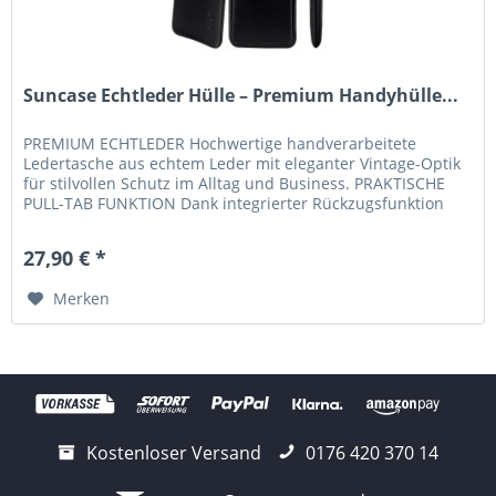
Suncase Echtleder Hülle – Premium Handyhülle...
PREMIUM ECHTLEDER Hochwertige handverarbeitete
Ledertasche aus echtem Leder mit eleganter Vintage-Optik
für stilvollen Schutz im Alltag und Business. PRAKTISCHE
PULL-TAB FUNKTION Dank integrierter Rückzugsfunktion
lässt sich Ihr...
27,90 € *
Merken
Kostenloser Versand
0176 420 370 14