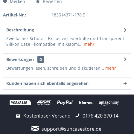
Merken
Bewerten
Artikel-Nr.:
183514371-178.5
Beschreibung
Zweifacher Schutz = Exclusive Lederhülle und Transparent
Silikon Case - kompatibel mit Xiaomi...
mehr
Bewertungen
0
Bewertungen lesen, schreiben und diskutieren...
mehr
Kunden haben sich ebenfalls angesehen
Kostenloser Versand
0176 420 370 14
support@suncasestore.de