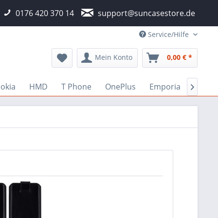
0176 420 370 14
support@suncasestore.de
Service/Hilfe
Mein Konto
0,00 € *
okia
HMD
T Phone
OnePlus
Emporia
Fairp
