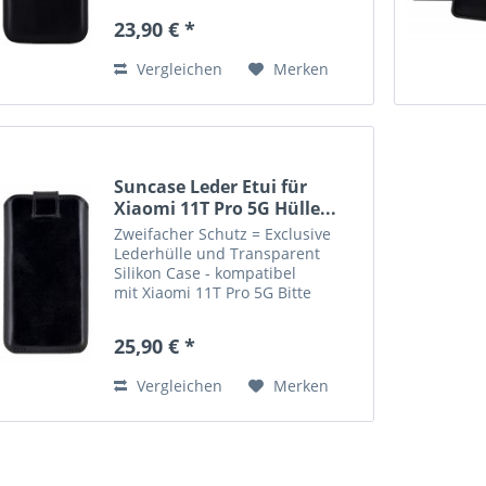
Leder, handverarbeitete Nähte
23,90 € *
und kräftige Farben verleihen der
Tasche eine lange...
Vergleichen
Merken
Suncase Leder Etui für
Xiaomi 11T Pro 5G Hülle...
Zweifacher Schutz = Exclusive
Lederhülle und Transparent
Silikon Case - kompatibel
mit Xiaomi 11T Pro 5G Bitte
beachten Sie : Etui in grösserer
Ausführung. NUR mit einem
25,90 € *
zusätzlichem Bumper oder
Silikon Case verwendbar.
Vergleichen
Merken
Lieferumfang:...