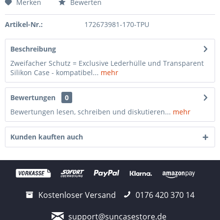
Merken
Bewerten
Artikel-Nr.:
172673981-170-TPU
Beschreibung
Zweifacher Schutz = Exclusive Lederhülle und Transparent
Silikon Case - kompatibel...
mehr
Bewertungen
0
Bewertungen lesen, schreiben und diskutieren...
mehr
Kunden kauften auch
Kostenloser Versand
0176 420 370 14
support@suncasestore.de