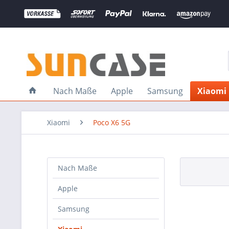
Nach Maße
Apple
Samsung
Xiaomi
Xiaomi
Poco X6 5G
Nach Maße
Apple
Samsung