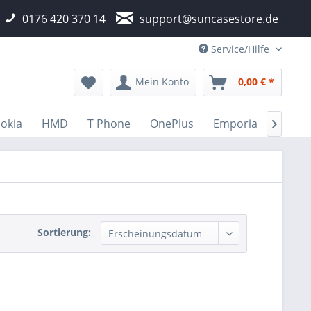
0176 420 370 14
support@suncasestore.de
Service/Hilfe
Mein Konto
0,00 € *
okia
HMD
T Phone
OnePlus
Emporia
Fairp

Sortierung: