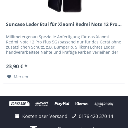
Suncase Leder Etui für Xiaomi Redmi Note 12 Pro...
Millimetergenau Spezielle Anfertigung für das Xiaomi
Redmi Note 12 Pro Plus 5G (passend nur für das Gerät ohne
zusätzlichen Schutz, z.B. Bumper o. Silikon) Echtes Leder,
handverarbeitete Nähte und kräftige Farben verleihen der
Tasche...
23,90 € *
Merken
Kostenloser Versand
0176 420 370 14