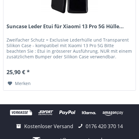
Suncase Leder Etui für Xiaomi 13 Pro 5G Hülle...
Zweifacher Schutz = Exclusive Lederhülle und Transparent
Silikon Case - kompatibel mit Xiaomi 13 Pro 5G Bitte
beachten Sie : Etui in grösserer Ausführung. NUR mit einem
zusätzlichem Bumper oder Silikon Case verwendbar.
Lieferumfang:...
25,90 € *
Merken
Kostenloser Versand
0176 420 370 14