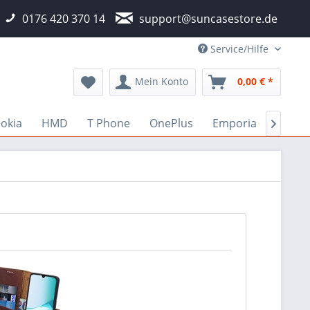
0176 420 370 14
support@suncasestore.de
Service/Hilfe
Mein Konto
0,00 € *
okia
HMD
T Phone
OnePlus
Emporia
Fairp
