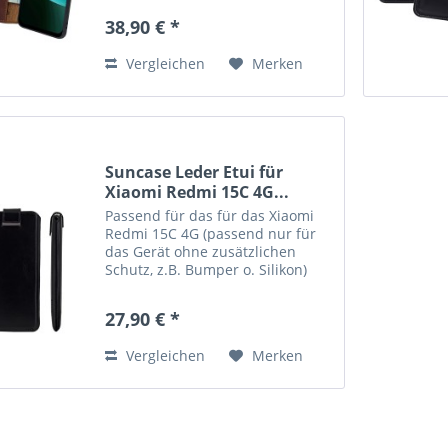
einfach öffnen und schließen.
38,90 € *
Durch die Verwendung einer
flexiblen, bruchfesten Silikon...
Vergleichen
Merken
Suncase Leder Etui für
Xiaomi Redmi 15C 4G...
Passend für das für das Xiaomi
Redmi 15C 4G (passend nur für
das Gerät ohne zusätzlichen
Schutz, z.B. Bumper o. Silikon)
Echtes Leder, handverarbeitete
Nähte und kräftige Farben
27,90 € *
verleihen der Tasche eine lange
Haltbarkeit. Die Tasche...
Vergleichen
Merken