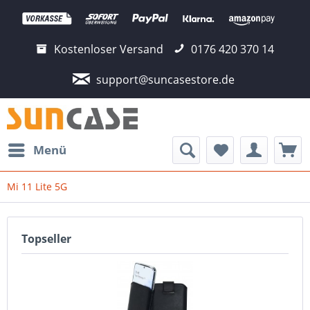
Kostenloser Versand
0176 420 370 14
support@suncasestore.de
Menü
Mi 11 Lite 5G
Topseller