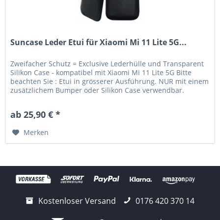
Suncase Leder Etui für Xiaomi Mi 11 Lite 5G...
Zweifacher Schutz = Exclusive Lederhülle und Transparent
Silikon Case - kompatibel mit Xiaomi Mi 11 Lite 5G Bitte
beachten Sie : Etui in grösserer Ausführung. NUR mit einem
zusätzlichem Bumper oder Silikon Case verwendbar.
Lieferumfang:...
ab 25,90 € *
Merken
Kostenloser Versand
0176 420 370 14