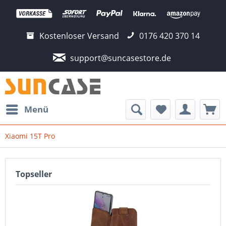
Kostenloser Versand
0176 420 370 14
support@suncasestore.de
Menü
Xiaomi 15T Pro
Topseller