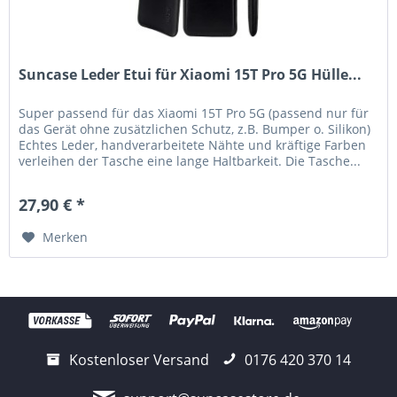
Suncase Leder Etui für Xiaomi 15T Pro 5G Hülle...
Super passend für das Xiaomi 15T Pro 5G (passend nur für
das Gerät ohne zusätzlichen Schutz, z.B. Bumper o. Silikon)
Echtes Leder, handverarbeitete Nähte und kräftige Farben
verleihen der Tasche eine lange Haltbarkeit. Die Tasche...
27,90 € *
Merken
Kostenloser Versand
0176 420 370 14