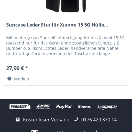
Suncase Leder Etui für Xiaomi 15 5G Hülle...
Millimetergenau Spezielle Anfertigung für das Xiaomi 15 5G
(passend nur für das Gerät ohne zusätzlichen Schutz, z.B.
Bumper o. Silikon) Echtes Leder, handverarbeitete Nähte
und kräftige Farben verleihen der Tasche eine lange
Haltbarkeit....
27,90 € *
Merken
Kostenloser Versand
0176 420 370 14