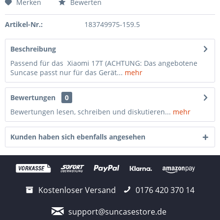
Merken
Bewerten
Artikel-Nr.:
183749975-159.5
Beschreibung
Passend für das Xiaomi 17T (ACHTUNG: Das angebotene
Suncase passt nur für das Gerät...
mehr
Bewertungen
0
Bewertungen lesen, schreiben und diskutieren...
mehr
Kunden haben sich ebenfalls angesehen
Kostenloser Versand
0176 420 370 14
support@suncasestore.de