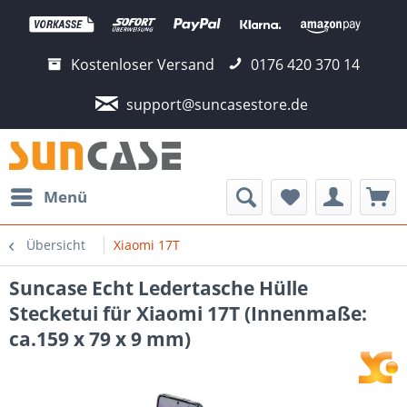
Kostenloser Versand
0176 420 370 14
support@suncasestore.de
Menü
Übersicht
Xiaomi 17T
Suncase Echt Ledertasche Hülle
Stecketui für Xiaomi 17T (Innenmaße:
ca.159 x 79 x 9 mm)