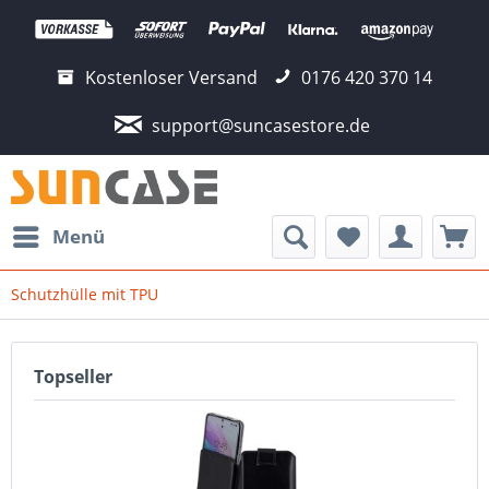
Kostenloser Versand
0176 420 370 14
support@suncasestore.de
Menü
Schutzhülle mit TPU
Topseller