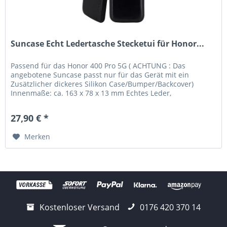
Suncase Echt Ledertasche Stecketui für Honor...
Passend für das Honor 400 Pro 5G ( ACHTUNG : Das
angebotene Suncase passt nur für das Gerät mit ein
Zusätzlicher dickeres Silikon Case/Bumper/Backcover)
Innenmaße: ca. 163 x 78 x 13 mm Echtes Leder,
handverarbeitete Nähte und kräftige...
27,90 € *
Merken
Kostenloser Versand
0176 420 370 14