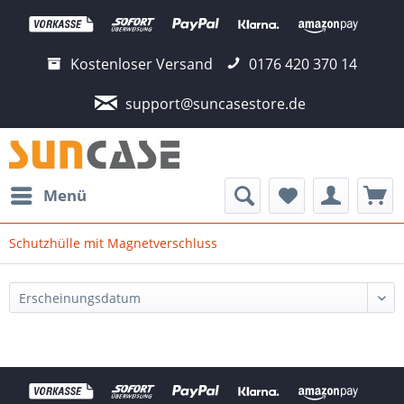
Kostenloser Versand
0176 420 370 14
support@suncasestore.de
Menü
Schutzhülle mit Magnetverschluss