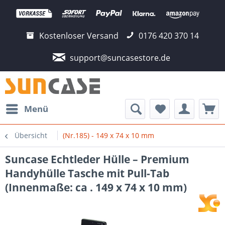
Kostenloser Versand
0176 420 370 14
support@suncasestore.de
Menü
Übersicht
(Nr.185) - 149 x 74 x 10 mm
Suncase Echtleder Hülle – Premium
Handyhülle Tasche mit Pull-Tab
(Innenmaße: ca . 149 x 74 x 10 mm)