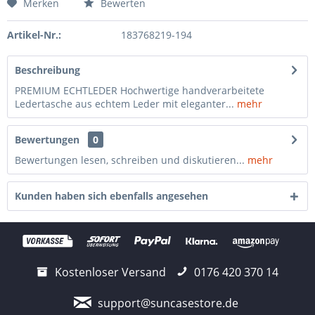
Merken
Bewerten
Artikel-Nr.:
183768219-194
Beschreibung
PREMIUM ECHTLEDER Hochwertige handverarbeitete
Ledertasche aus echtem Leder mit eleganter...
mehr
Bewertungen
0
Bewertungen lesen, schreiben und diskutieren...
mehr
Kunden haben sich ebenfalls angesehen
Kostenloser Versand
0176 420 370 14
support@suncasestore.de