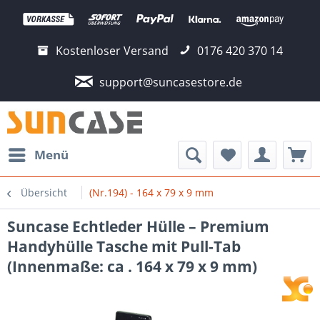
Kostenloser Versand
0176 420 370 14
support@suncasestore.de
Menü
Übersicht
(Nr.194) - 164 x 79 x 9 mm
Suncase Echtleder Hülle – Premium
Handyhülle Tasche mit Pull-Tab
(Innenmaße: ca . 164 x 79 x 9 mm)