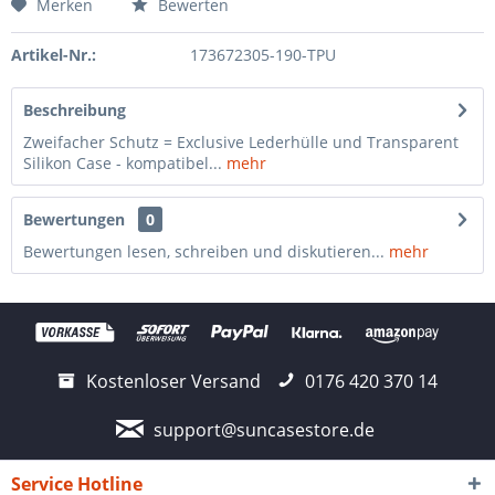
Merken
Bewerten
Artikel-Nr.:
173672305-190-TPU
Beschreibung
Zweifacher Schutz = Exclusive Lederhülle und Transparent
Silikon Case - kompatibel...
mehr
Bewertungen
0
Bewertungen lesen, schreiben und diskutieren...
mehr
Kostenloser Versand
0176 420 370 14
support@suncasestore.de
Service Hotline