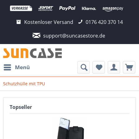
Kostenloser Versand
0176 420 370 14
support@suncasestore.de
Menü
Schutzhülle mit TPU
Topseller