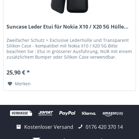
Suncase Leder Etui für Nokia X10 / X20 5G Hülle...
Zweifacher Schutz = Exclusive Lederhülle und Transparent
Silikon Case - kompatibel mit Nokia X10 / X20 5G Bitte
beachten Sie : Etui in grösserer Ausführung. NUR mit einem
zusätzlichem Bumper oder Silikon Case verwendbar.
Lieferumfang:...
25,90 € *
Merken
Kostenloser Versand
0176 420 370 14