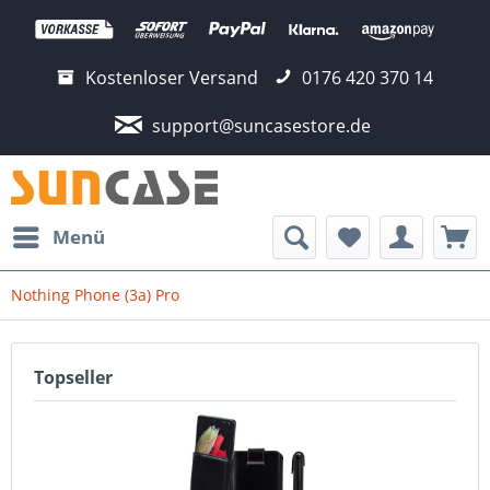
Kostenloser Versand
0176 420 370 14
support@suncasestore.de
Menü
Nothing Phone (3a) Pro
Topseller