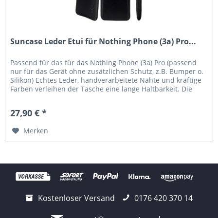
Suncase Leder Etui für Nothing Phone (3a) Pro...
Passend für das für das Nothing Phone (3a) Pro (passend
nur für das Gerät ohne zusätzlichen Schutz, z.B. Bumper o.
Silikon) Echtes Leder, handverarbeitete Nähte und kräftige
Farben verleihen der Tasche eine lange Haltbarkeit. Die
Tasche...
27,90 € *
Merken
Kostenloser Versand
0176 420 370 14