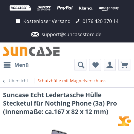
Kostenloser Versand
0176 420 370 14
support@suncasestore.de
Menü
Übersicht
Schutzhülle mit Magnetverschluss
Suncase Echt Ledertasche Hülle
Stecketui für Nothing Phone (3a) Pro
(Innenmaße: ca.167 x 82 x 12 mm)