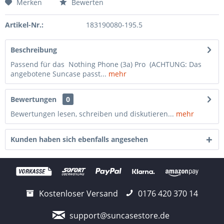
Merken
Bewerten
Artikel-Nr.:
183190080-195.5
Beschreibung
Passend für das Nothing Phone (3a) Pro (ACHTUNG: Das
angebotene Suncase passt...
mehr
Bewertungen
0
Bewertungen lesen, schreiben und diskutieren...
mehr
Kunden haben sich ebenfalls angesehen
Kostenloser Versand
0176 420 370 14
support@suncasestore.de