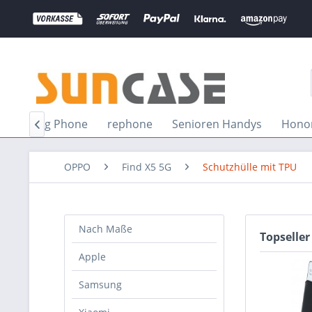
Nothing Phone
rephone
Senioren Handys
Hono

OPPO
Find X5 5G
Schutzhülle mit TPU
Nach Maße
Topseller
Apple
Samsung