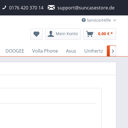
0176 420 370 14
support@suncasestore.de
Service/Hilfe
Mein Konto
0,00 € *
DOOGEE
Volla Phone
Asus
Unihertz
OPPO
