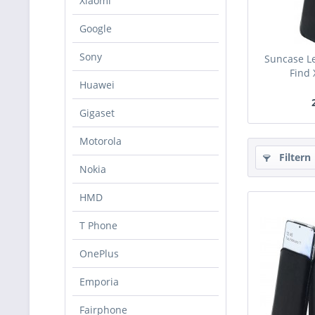
Xiaomi
Google
Sony
Suncase Le
Find 
Huawei
Gigaset
Motorola
Filtern
Nokia
HMD
T Phone
OnePlus
Emporia
Fairphone