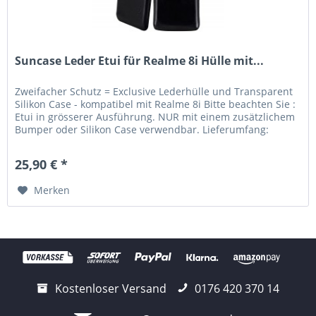
Suncase Leder Etui für Realme 8i Hülle mit...
Zweifacher Schutz = Exclusive Lederhülle und Transparent
Silikon Case - kompatibel mit Realme 8i Bitte beachten Sie :
Etui in grösserer Ausführung. NUR mit einem zusätzlichem
Bumper oder Silikon Case verwendbar. Lieferumfang:
Suncase...
25,90 € *
Merken
Kostenloser Versand
0176 420 370 14