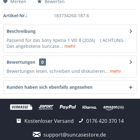
Merken
Bewerten
Artikel-Nr.:
183734260-187.6
Beschreibung
Passend für das Sony Xperia 1 VIII 8 (2026) ( ACHTUNG :
Das angebotene Suncase...
mehr
Bewertungen
0
Bewertungen lesen, schreiben und diskutieren...
mehr
Kunden haben sich ebenfalls angesehen
Kostenloser Versand
0176 420 370 14
support@suncasestore.de