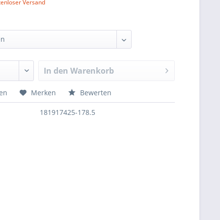
tenloser Versand
In den
Warenkorb
hen
Merken
Bewerten
181917425-178.5