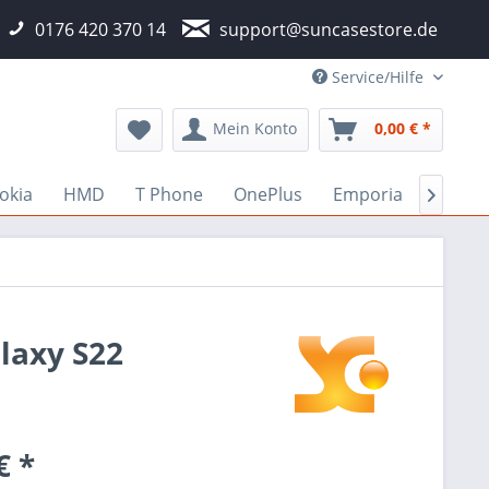
0176 420 370 14
support@suncasestore.de
Service/Hilfe
Mein Konto
0,00 € *
okia
HMD
T Phone
OnePlus
Emporia
Fairp

laxy S22
€ *