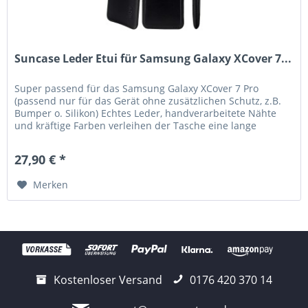
Suncase Leder Etui für Samsung Galaxy XCover 7...
Super passend für das Samsung Galaxy XCover 7 Pro
(passend nur für das Gerät ohne zusätzlichen Schutz, z.B.
Bumper o. Silikon) Echtes Leder, handverarbeitete Nähte
und kräftige Farben verleihen der Tasche eine lange
Haltbarkeit. Die...
27,90 € *
Merken
Kostenloser Versand
0176 420 370 14