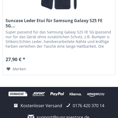
Suncase Leder Etui für Samsung Galaxy S25 FE
5G...
Super passend für das Samsung Galaxy S25 FE 5G (passend
nur für das Gerät ohne zusätzlichen Schutz, z.B. Bumper o.
Silikon) Echtes Leder, handverarbeitete Nähte und kräftige
Farben verleihen der Tasche eine lange Haltbarkeit. Die
Tasche...
27,90 € *
Merken
Kostenloser Versand
0176 420 370 14
support@suncasestore.de