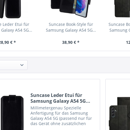
 Leder Etui für
Suncase Book-Style für
Suncase Bo
Galaxy A54 5G...
Samsung Galaxy A54 5G...
Samsung G
28,90 € *
38,90 € *
12
Suncase Leder Etui für
Samsung Galaxy A54 5G...
Millimetergenau Spezielle
Anfertigung für das Samsung
Galaxy A54 5G (passend nur für
das Gerät ohne zusätzlichen
Schutz, z.B. Bumper o. Silikon)