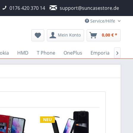
0176 420 370 14
support@suncasestore.de
Service/Hilfe
Mein Konto
0,00 € *
okia
HMD
T Phone
OnePlus
Emporia
Fairp

NEU