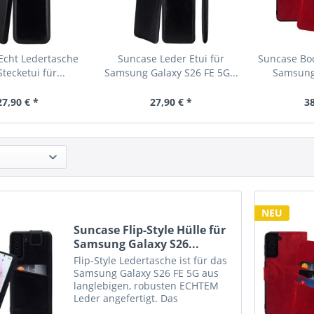
Echt Ledertasche
Suncase Leder Etui für
Suncase Boo
Stecketui für...
Samsung Galaxy S26 FE 5G...
Samsung 
27,90 € *
27,90 € *
38
NEU
Suncase Flip-Style Hülle für
Samsung Galaxy S26...
Flip-Style Ledertasche ist für das
Samsung Galaxy S26 FE 5G aus
langlebigen, robusten ECHTEM
Leder angefertigt. Das
Innenmaterial ist aus weichem