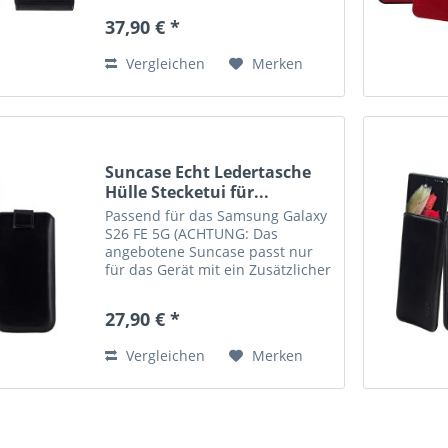
Mikrofaser hergestellt und reinigt
37,90 € *
das Display. Die hochwertige
robuste polycarbonat Schale...
Vergleichen
Merken
Suncase Echt Ledertasche
Hülle Stecketui für...
Passend für das Samsung Galaxy
S26 FE 5G (ACHTUNG: Das
angebotene Suncase passt nur
für das Gerät mit ein Zusätzlicher
Silikon Case/Bumper/Backcover)
Innenmaße: ca. 168 x 82 x 12 mm
27,90 € *
Echtes Leder, handverarbeitete
Nähte und kräftige...
Vergleichen
Merken