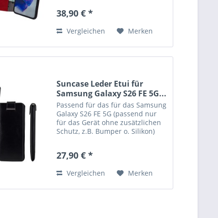
lässt sich ganz einfach öffnen
38,90 € *
und schließen. Durch die
Verwendung einer flexiblen,...
Vergleichen
Merken
Suncase Leder Etui für
Samsung Galaxy S26 FE 5G...
Passend für das für das Samsung
Galaxy S26 FE 5G (passend nur
für das Gerät ohne zusätzlichen
Schutz, z.B. Bumper o. Silikon)
Echtes Leder, handverarbeitete
Nähte und kräftige Farben
27,90 € *
verleihen der Tasche eine lange
Haltbarkeit. Die...
Vergleichen
Merken