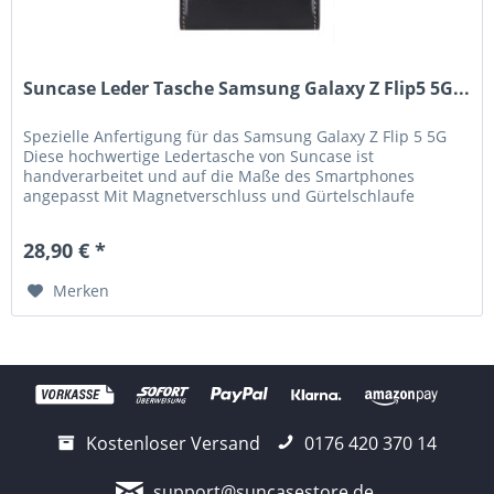
Suncase Leder Tasche Samsung Galaxy Z Flip5 5G...
Spezielle Anfertigung für das Samsung Galaxy Z Flip 5 5G
Diese hochwertige Ledertasche von Suncase ist
handverarbeitet und auf die Maße des Smartphones
angepasst Mit Magnetverschluss und Gürtelschlaufe
Handverlesenes, hochwertiges Leder,...
28,90 € *
Merken
Kostenloser Versand
0176 420 370 14
support@suncasestore.de