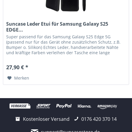
Suncase Leder Etui für Samsung Galaxy S25
EDGE...
Super passend für das Samsung Galaxy S25 Edge 5G
(passend nur für das Gerät ohne zusätzlichen Schutz, z.B.
Bumper o. Silikon) Echtes Leder, handverarbeitete Nähte
und kräftige Farben verleihen der Tasche eine lange
Haltbarkeit. Die...
27,90 € *
Merken
Kostenloser Versand
0176 420 370 14
support@suncasestore.de