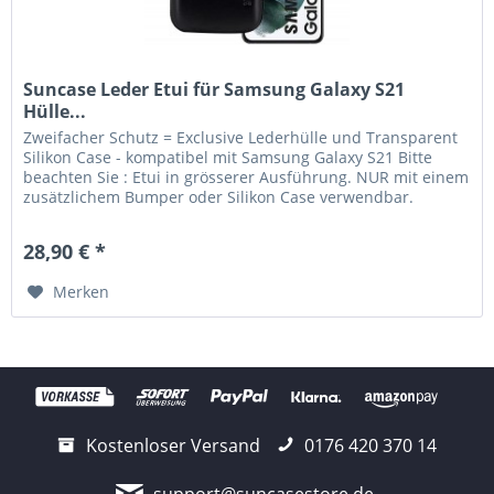
Suncase Leder Etui für Samsung Galaxy S21
Hülle...
Zweifacher Schutz = Exclusive Lederhülle und Transparent
Silikon Case - kompatibel mit Samsung Galaxy S21 Bitte
beachten Sie : Etui in grösserer Ausführung. NUR mit einem
zusätzlichem Bumper oder Silikon Case verwendbar.
Lieferumfang:...
28,90 € *
Merken
Kostenloser Versand
0176 420 370 14
support@suncasestore.de