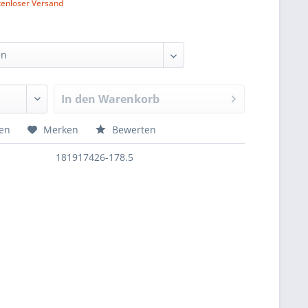
tenloser Versand
In den
Warenkorb
hen
Merken
Bewerten
181917426-178.5