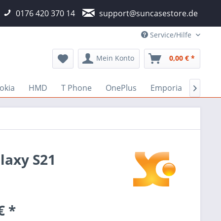
0176 420 370 14
support@suncasestore.de
Service/Hilfe
Mein Konto
0,00 € *
okia
HMD
T Phone
OnePlus
Emporia
Fairp

laxy S21
€ *