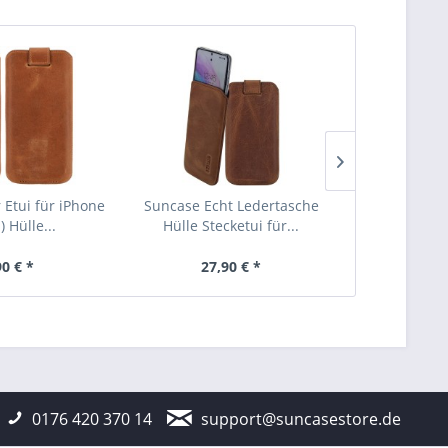
 Etui für iPhone
Suncase Echt Ledertasche
Suncase EC
) Hülle...
Hülle Stecketui für...
Leder Etui
90 € *
27,90 € *
26
0176 420 370 14
support@suncasestore.de