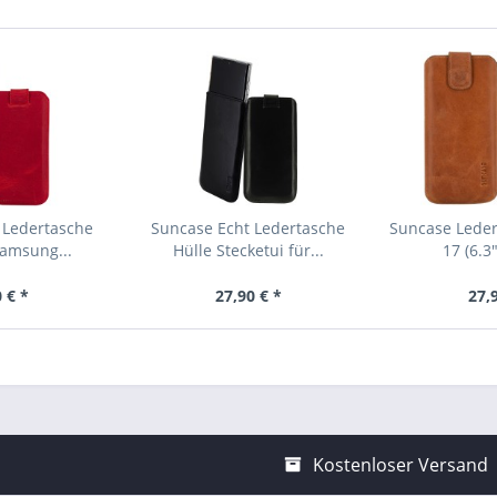
 Ledertasche
Suncase Echt Ledertasche
Suncase Leder
Samsung...
Hülle Stecketui für...
17 (6.3"
 € *
27,90 € *
27,
Kostenloser Versand