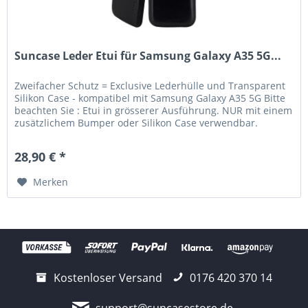
Suncase Leder Etui für Samsung Galaxy A35 5G...
Zweifacher Schutz = Exclusive Lederhülle und Transparent
Silikon Case - kompatibel mit Samsung Galaxy A35 5G Bitte
beachten Sie : Etui in grösserer Ausführung. NUR mit einem
zusätzlichem Bumper oder Silikon Case verwendbar.
Lieferumfang:...
28,90 € *
Merken
Kostenloser Versand
0176 420 370 14
support@suncasestore.de