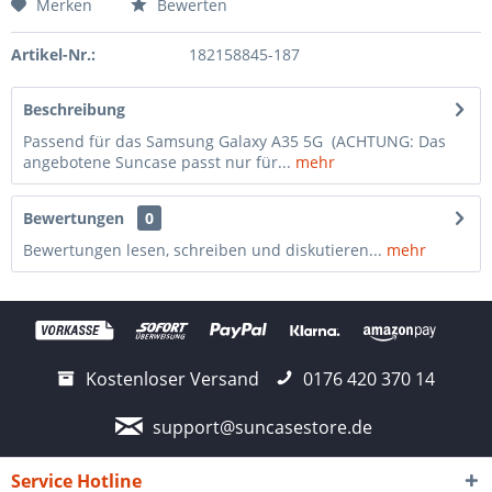
Merken
Bewerten
Artikel-Nr.:
182158845-187
Beschreibung
Passend für das Samsung Galaxy A35 5G (ACHTUNG: Das
angebotene Suncase passt nur für...
mehr
Bewertungen
0
Bewertungen lesen, schreiben und diskutieren...
mehr
Kostenloser Versand
0176 420 370 14
support@suncasestore.de
Service Hotline