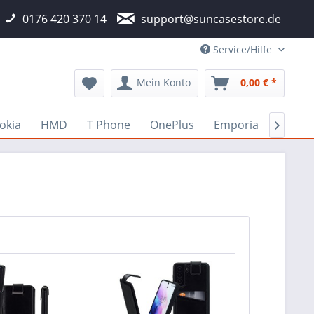
0176 420 370 14
support@suncasestore.de
Service/Hilfe
Mein Konto
0,00 € *
okia
HMD
T Phone
OnePlus
Emporia
Fairp
