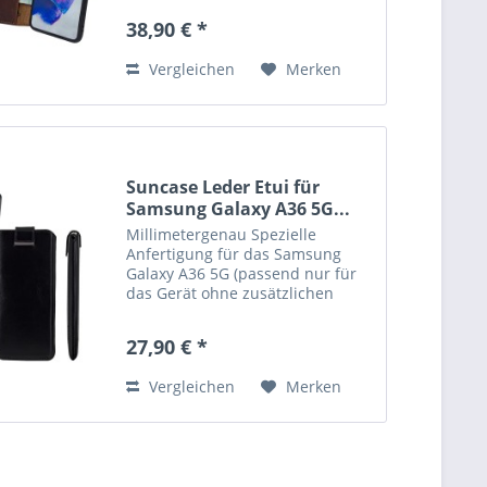
Magnetverschluß lässt sich ganz
38,90 € *
einfach öffnen und schließen.
Durch die Verwendung einer...
Vergleichen
Merken
Suncase Leder Etui für
Samsung Galaxy A36 5G...
Millimetergenau Spezielle
Anfertigung für das Samsung
Galaxy A36 5G (passend nur für
das Gerät ohne zusätzlichen
Schutz, z.B. Bumper o. Silikon)
Echtes Leder, handverarbeitete
27,90 € *
Nähte und kräftige Farben
verleihen der Tasche eine lange...
Vergleichen
Merken