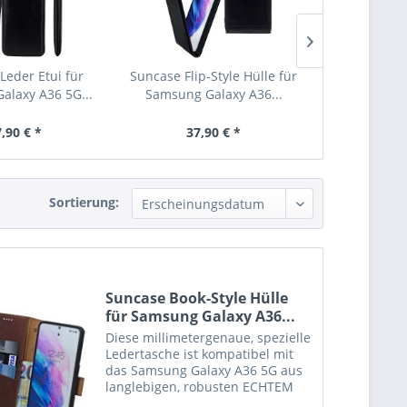
Leder Etui für
Suncase Flip-Style Hülle für
Suncase Ech
alaxy A36 5G...
Samsung Galaxy A36...
Hülle Ste
,90 € *
37,90 € *
27,
Sortierung:
Suncase Book-Style Hülle
für Samsung Galaxy A36...
Diese millimetergenaue, spezielle
Ledertasche ist kompatibel mit
das Samsung Galaxy A36 5G aus
langlebigen, robusten ECHTEM
Leder angefertigt. Der