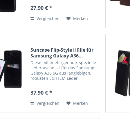
Case/Bumper/Backcover)
27,90 € *
Innenmaße: ca. 168 x 82 x 12 mm
Echtes Leder, handverarbeitete
Vergleichen
Merken
Nähte und kräftige...
Suncase Flip-Style Hülle für
Samsung Galaxy A36...
Diese millimetergenaue, spezielle
Ledertasche ist für das Samsung
Galaxy A36 5G aus langlebigen,
robusten ECHTEM Leder
angefertigt. Das Innenmaterial ist
aus weichem Mikrofaser
37,90 € *
hergestellt und reinigt das
Display. Die hochwertige
Vergleichen
Merken
robuste...