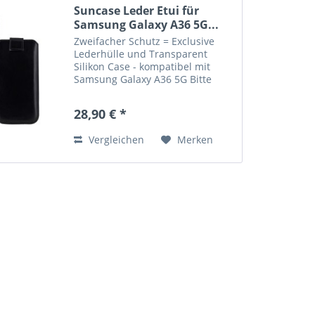
Suncase Leder Etui für
Samsung Galaxy A36 5G...
Zweifacher Schutz = Exclusive
Lederhülle und Transparent
Silikon Case - kompatibel mit
Samsung Galaxy A36 5G Bitte
beachten Sie : Etui in grösserer
Ausführung. NUR mit einem
28,90 € *
zusätzlichem Bumper oder
Silikon Case verwendbar.
Vergleichen
Merken
Lieferumfang:...