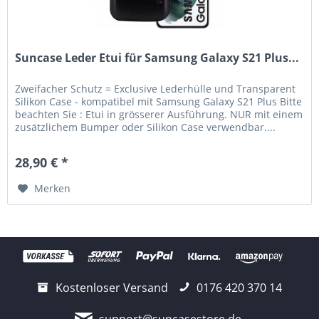
Suncase Leder Etui für Samsung Galaxy S21 Plus...
Zweifacher Schutz = Exclusive Lederhülle und Transparent
Silikon Case - kompatibel mit Samsung Galaxy S21 Plus Bitte
beachten Sie : Etui in grösserer Ausführung. NUR mit einem
zusätzlichem Bumper oder Silikon Case verwendbar....
28,90 € *
Merken
Kostenloser Versand
0176 420 370 14
support@suncasestore.de